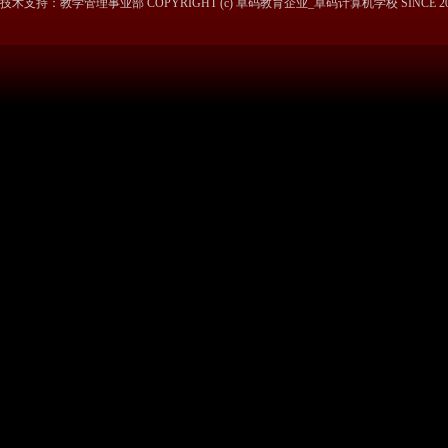
技术支持：教学管理事业部 COPYRIGHT (c) 卓码教育企业_卓码计算机学校 SINCE 20