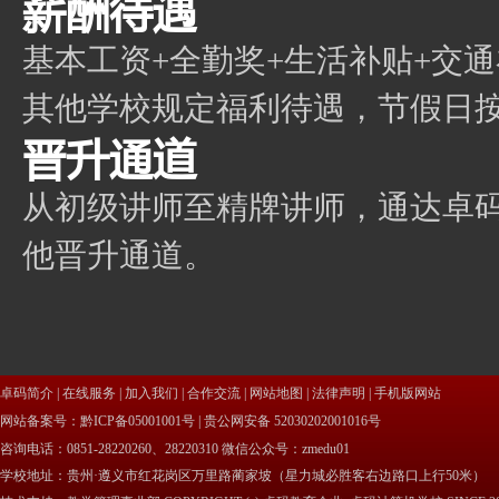
薪酬待遇
基本工资+全勤奖+生活补贴+交通
其他学校规定福利待遇，节假日
晋升通道
从初级讲师至精牌讲师，通达卓
他晋升通道。
卓码简介
|
在线服务
|
加入我们
|
合作交流
|
网站地图
|
法律声明
|
手机版网站
网站备案号：黔ICP备05001001号 |
贵公网安备 52030202001016号
咨询电话：0851-28220260、28220310 微信公众号：zmedu01
学校地址：贵州·遵义市红花岗区万里路蔺家坡（星力城必胜客右边路口上行50米）